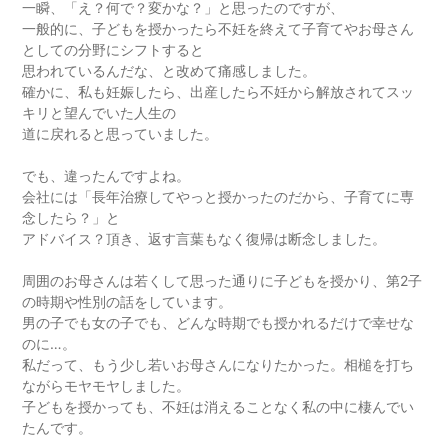
一瞬、「え？何で？変かな？」と思ったのですが、
一般的に、子どもを授かったら不妊を終えて子育てやお母さん
としての分野にシフトすると
思われているんだな、と改めて痛感しました。
確かに、私も妊娠したら、出産したら不妊から解放されてスッ
キリと望んでいた人生の
道に戻れると思っていました。
でも、違ったんですよね。
会社には「長年治療してやっと授かったのだから、子育てに専
念したら？」と
アドバイス？頂き、返す言葉もなく復帰は断念しました。
周囲のお母さんは若くして思った通りに子どもを授かり、第2子
の時期や性別の話をしています。
男の子でも女の子でも、どんな時期でも授かれるだけで幸せな
のに…。
私だって、もう少し若いお母さんになりたかった。相槌を打ち
ながらモヤモヤしました。
子どもを授かっても、不妊は消えることなく私の中に棲んでい
たんです。