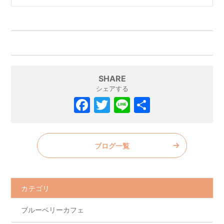
SHARE
シェアする
F
T
Li
共
a
w
n
有
c
itt
e
ブログ一覧
e
er
b
o
カテゴリ
o
ブルーベリーカフェ
k