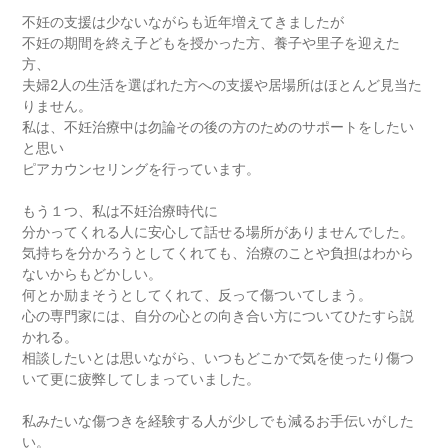
不妊の支援は少ないながらも近年増えてきましたが
不妊の期間を終え子どもを授かった方、養子や里子を迎えた
方、
夫婦2人の生活を選ばれた方への支援や居場所はほとんど見当た
りません。
私は、不妊治療中は勿論その後の方のためのサポートをしたい
と思い
ピアカウンセリングを行っています。
もう１つ、私は不妊治療時代に
分かってくれる人に安心して話せる場所がありませんでした。
気持ちを分かろうとしてくれても、治療のことや負担はわから
ないからもどかしい。
何とか励まそうとしてくれて、反って傷ついてしまう。
心の専門家には、自分の心との向き合い方についてひたすら説
かれる。
相談したいとは思いながら、いつもどこかで気を使ったり傷つ
いて更に疲弊してしまっていました。
私みたいな傷つきを経験する人が少しでも減るお手伝いがした
い。