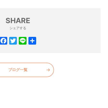
SHARE
シェアする
F
T
Li
共
a
w
n
有
c
itt
e
e
er
b
ブログ一覧
o
o
k