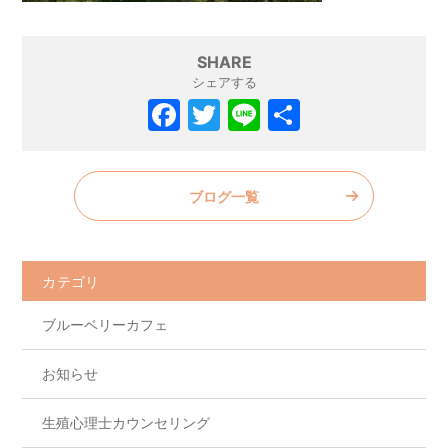
SHARE
シェアする
F
T
Li
共
a
w
n
有
c
itt
e
ブログ一覧
e
er
b
o
カテゴリ
o
ブルーベリーカフェ
k
お知らせ
生殖心理士カウンセリング