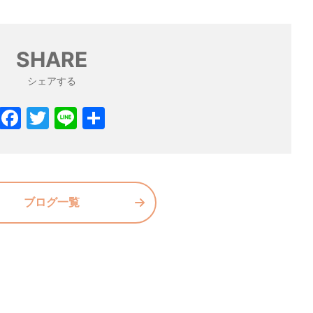
SHARE
シェアする
F
T
Li
共
a
w
n
有
c
itt
e
e
er
b
ブログ一覧
o
o
k