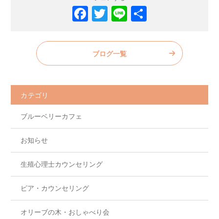
F
T
Li
共
a
w
n
有
c
itt
e
ブログ一覧
e
er
b
o
カテゴリ
o
ブルーベリーカフェ
k
お知らせ
生殖心理士カウンセリング
ピア・カウンセリング
オリーブの木・おしゃべり会