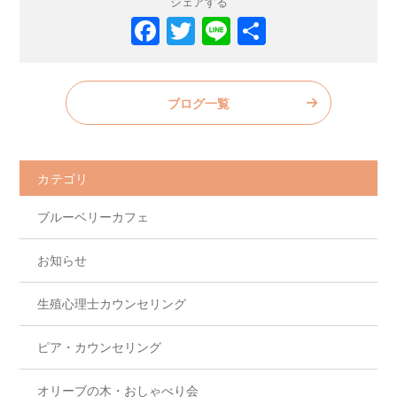
シェアする
F
T
Li
共
a
w
n
有
c
itt
e
ブログ一覧
e
er
b
o
カテゴリ
o
ブルーベリーカフェ
k
お知らせ
生殖心理士カウンセリング
ピア・カウンセリング
オリーブの木・おしゃべり会