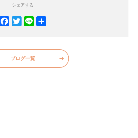
シェアする
F
T
Li
共
a
w
n
有
c
itt
e
e
er
b
ブログ一覧
o
o
k