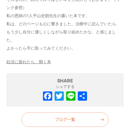
ンク参照）
私の恩師の1人平山史朗先生の書いた本です。
私は、どのページも心に響きました。治療中に読んでいたら、
もう少し自分に優しくしながら取り組めたかな、と感じまし
た。
よかったら手に取ってみてください。
妊活に疲れたら、開く本
SHARE
シェアする
F
T
Li
共
a
w
n
有
c
itt
e
ブログ一覧
e
er