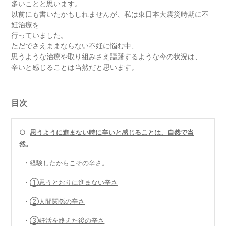
多いことと思います。
以前にも書いたかもしれませんが、私は東日本大震災時期に不
妊治療を
行っていました。
ただでさえままならない不妊に悩む中、
思うような治療や取り組みさえ躊躇するような今の状況は、
辛いと感じることは当然だと思います。
目次
○
思うように進まない時に辛いと感じることは、自然で当
然。
・
経験したからこその辛さ。
・
①思うとおりに進まない辛さ
・
②人間関係の辛さ
・
③妊活を終えた後の辛さ