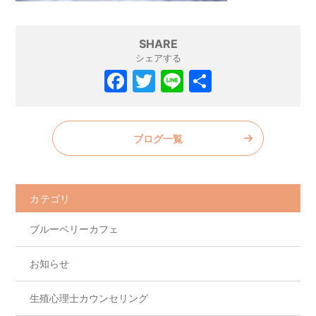
SHARE
シェアする
F
T
Li
共
a
w
n
有
c
itt
e
ブログ一覧
e
er
b
o
カテゴリ
o
ブルーベリーカフェ
k
お知らせ
生殖心理士カウンセリング