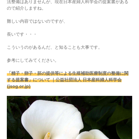
法整備はありませんが、現在日本産婦人科学会の提案書がある
ので紹介しますね。
難しい内容ではないのですが、
長いです・・・
こういうのがあるんだ、と知ることも大事です。
参考にしてみてください。
「精⼦・卵⼦・胚の提供等による⽣殖補助医療制度の整備に関
する提案書」について ｜公益社団法人 日本産科婦人科学会
(jsog.or.jp)