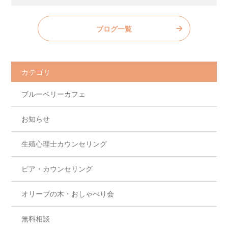
a
w
n
有
c
itt
e
ブログ一覧
e
er
b
o
カテゴリ
o
ブルーベリーカフェ
k
お知らせ
生殖心理士カウンセリング
ピア・カウンセリング
オリーブの木・おしゃべり会
無料相談