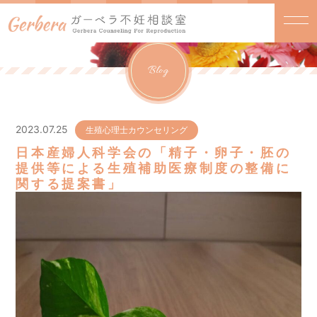
Blog
2023.07.25
生殖心理士カウンセリング
日本産婦人科学会の「精⼦・卵⼦・胚の
提供等による⽣殖補助医療制度の整備に
関する提案書」