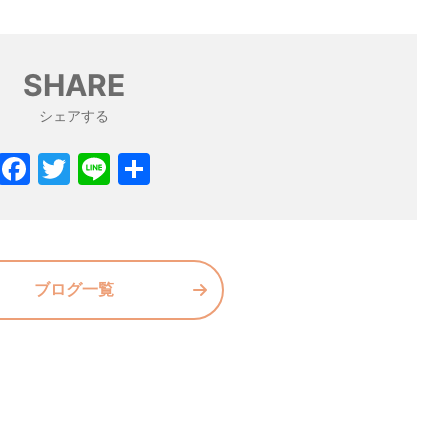
SHARE
シェアする
F
T
Li
共
a
w
n
有
c
itt
e
e
er
b
ブログ一覧
o
o
k