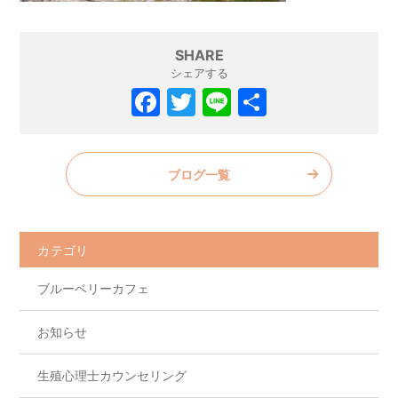
SHARE
シェアする
F
T
Li
共
a
w
n
有
c
itt
e
ブログ一覧
e
er
b
o
カテゴリ
o
ブルーベリーカフェ
k
お知らせ
生殖心理士カウンセリング