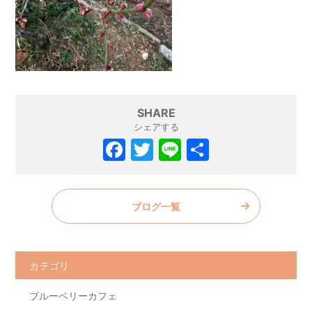
SHARE
シェアする
F
T
Li
共
a
w
n
有
c
itt
e
ブログ一覧
e
er
b
o
カテゴリ
o
ブルーベリーカフェ
k