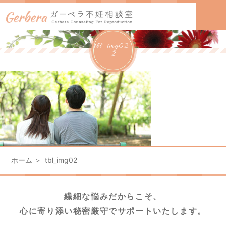
tbl_img02-
2
ホーム
tbl_img02
繊細な悩みだからこそ、
心に寄り添い秘密厳守でサポートいたします。