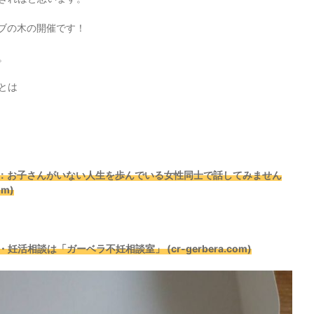
ーブの木の開催です！
。
とは
す：お子さんがいない人生を歩んでいる女性同士で話してみません
om)
相談は「ガーベラ不妊相談室」 (cr-gerbera.com)