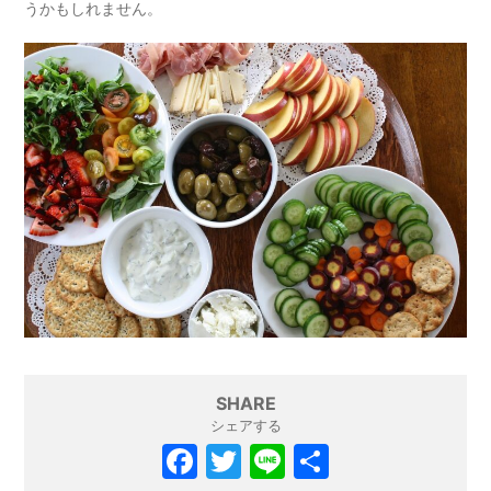
うかもしれません。
SHARE
シェアする
F
T
Li
共