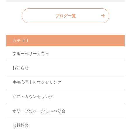
a
w
n
有
c
itt
e
ブログ一覧
e
er
b
o
カテゴリ
o
ブルーベリーカフェ
k
お知らせ
生殖心理士カウンセリング
ピア・カウンセリング
オリーブの木・おしゃべり会
無料相談