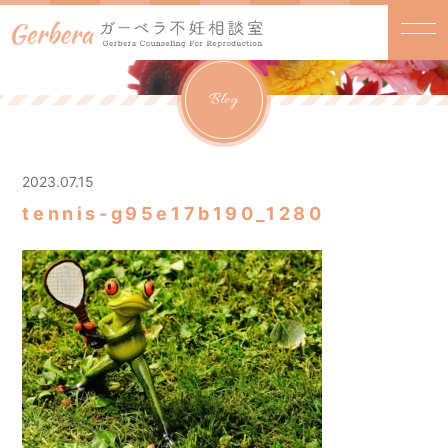
Blog
2023.07.15
tennis-g95e17b190_1280