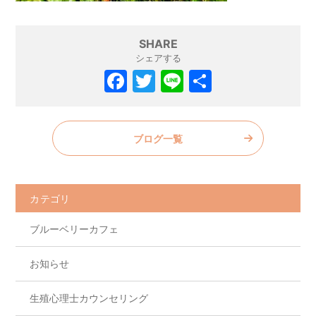
SHARE
シェアする
F
T
Li
共
a
w
n
有
c
itt
e
ブログ一覧
e
er
b
o
カテゴリ
o
ブルーベリーカフェ
k
お知らせ
生殖心理士カウンセリング