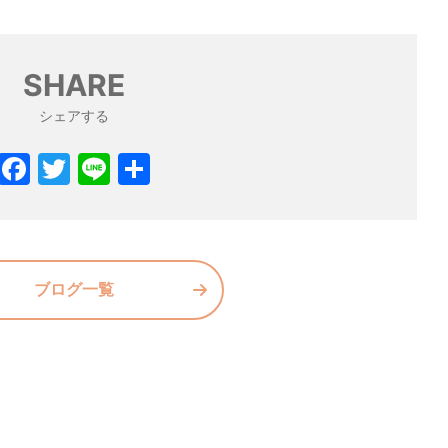
SHARE
シェアする
F
T
Li
共
a
w
n
有
c
itt
e
e
er
b
ブログ一覧
o
o
k