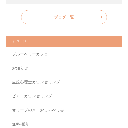
a
w
n
有
c
itt
e
ブログ一覧
e
er
b
o
カテゴリ
o
ブルーベリーカフェ
k
お知らせ
生殖心理士カウンセリング
ピア・カウンセリング
オリーブの木・おしゃべり会
無料相談