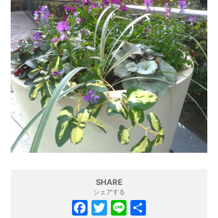
SHARE
シェアする
F
T
Li
共