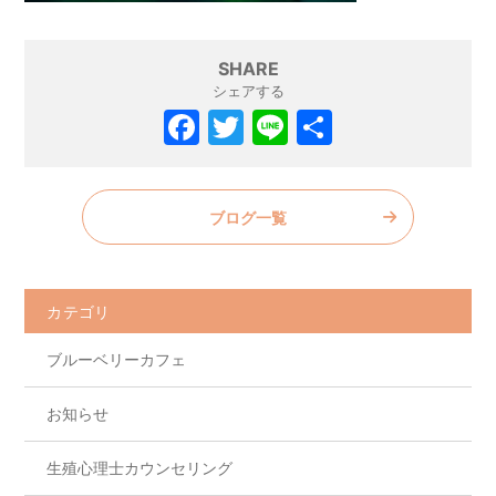
SHARE
シェアする
F
T
Li
共
a
w
n
有
c
itt
e
ブログ一覧
e
er
b
o
カテゴリ
o
ブルーベリーカフェ
k
お知らせ
生殖心理士カウンセリング