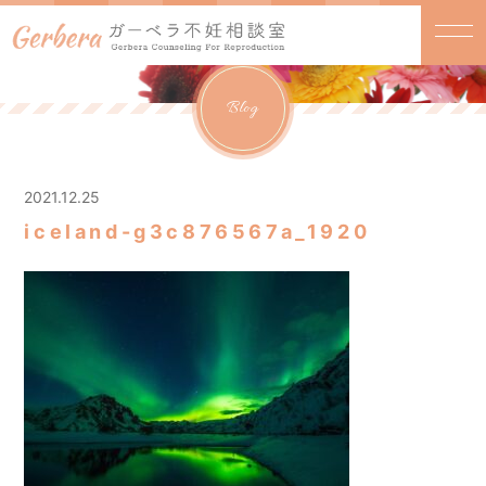
Blog
2021.12.25
iceland-g3c876567a_1920